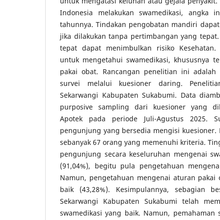
untuk mengatasi keluhan atau gejala penyakit.
Indonesia melakukan swamedikasi, angka in
tahunnya. Tindakan pengobatan mandiri dapat b
jika dilakukan tanpa pertimbangan yang tepat.
tepat dapat menimbulkan risiko Kesehatan. P
untuk mengetahui swamedikasi, khususnya ter
pakai obat. Rancangan penelitian ini adalah 
survei melalui kuesioner daring. Peneliti
Sekarwangi Kabupaten Sukabumi. Data diam
purposive sampling dari kuesioner yang d
Apotek pada periode Juli-Agustus 2025. Su
pengunjung yang bersedia mengisi kuesioner. H
sebanyak 67 orang yang memenuhi kriteria. Ti
pengunjung secara keseluruhan mengenai swa
(91,04%), begitu pula pengetahuan mengenai 
Namun, pengetahuan mengenai aturan pakai ob
baik (43,28%). Kesimpulannya, sebagian b
Sekarwangi Kabupaten Sukabumi telah me
swamedikasi yang baik. Namun, pemahaman s