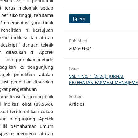
 Sekitar 72,19% penduduk
i terus melonjak setiap
erisiko tinggi, terutama
PDF
 Implementasi yang tidak
enelitian ini bertujuan
kait indikasi dan aturan
Published
deskriptif dengan teknik
2026-04-04
an dilakukan di Apotek
bil menggunakan metode
ibagikan ke pengunjung
Issue
bjek penelitian adalah
Vol. 4 No. 1 (2026): JURNAL
asil penelitian diperoleh
KESEHATAN FARMASI MANAJEM
ngkat pengetahuan
medikasi tergolong baik
Section
indikasi obat (89,55%).
Articles
at teridentifikasi cukup
esar pengunjung Apotek
miliki pemahaman umum
pesifik mengenai aturan